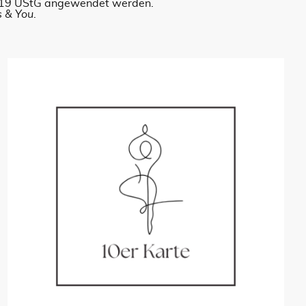
 §19 UStG angewendet werden.
s & You
.