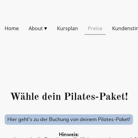
Home
About
Kursplan
Preise
Kundenst
Wähle dein Pilates-Paket!
Hier geht's zu der Buchung von deinem Pilates-Paket!
Hinweis: